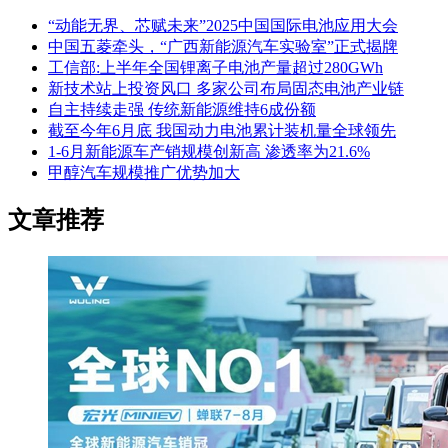
“动能无界、芯赋未来”2025中国国际电池应用大会
中国五菱牵头，“广西新能源汽车实验室”正式揭牌
工信部:上半年全国锂离子电池产量超过280GWh
新技术站上投资风口 多家公司布局固态电池产业链
自主持续走强 传统新能源维持6成份额
截至今年6月底 我国动力电池累计装机量全球领先
1-6月新能源车产销规模创新高 渗透率为21.6%
甲醇汽车规模推广优势加大
文章推荐