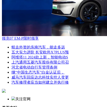
领克07 EM-P限时领享
蜕去外资的东南汽车，能走多远
五大实力进阶 长安欧尚X7PLUS预
阿维塔11 2024款上新，智能电动S
上汽通用五菱汽车股份有限公司召
河北省电动自行车管理条例
继“中国生态汽车”白金认证后，
威马汽车回应达志科技实控人变更
汽车修理者应当如何建立并执行修
关注官网