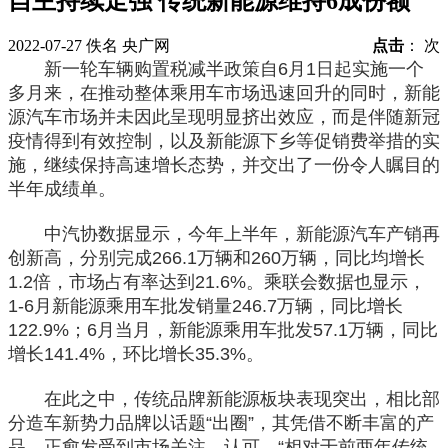
自主持续走强 传统新能源维持6成份额
2022-07-27
佚名
央广网
点击
：
次
新一轮车辆购置税减半政策自6月1日起实施一个
多月来，在推动整体乘用车市场迅速回升的同时，新能
源汽车市场并未因此呈现明显挤出效应，而是伴随新冠
疫情得到有效控制，以及新能源下乡等促销费举措的实
施，继续保持高速增长态势，并交出了一份令人瞩目的
半年成绩单。
中汽协数据显示，今年上半年，新能源汽车产销再
创新高，分别完成266.1万辆和260万辆，同比均增长
1.2倍，市场占有率达到21.6%。乘联会数据也显示，
1-6月新能源乘用车批发销量246.7万辆，同比增长
122.9%；6月当月，新能源乘用车批发57.1万辆，同比
增长141.4%，环比增长35.3%。
在此之中，传统品牌新能源板块表现突出，相比部
分造车新势力品牌以话题“出圈”，其凭借不断丰富的产
品，正愈发受到市场关注、认可。“相对于前两年传统