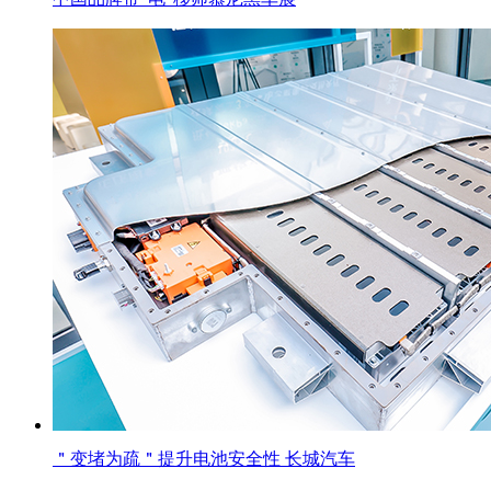
＂变堵为疏＂提升电池安全性 长城汽车