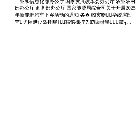
工业和信息化部办公厅 国家发展改革委办公厅 农业农村
部办公厅 商务部办公厅 国家能源局综合司关于开展2025
年新能源汽车下乡活动的通知 各� ⒆灾吻⒅毕绞屑凹
苹チ惺泄ひ岛托畔⒒鞴懿棵拧⒎⒄垢母镂⑴┮蹬┐...