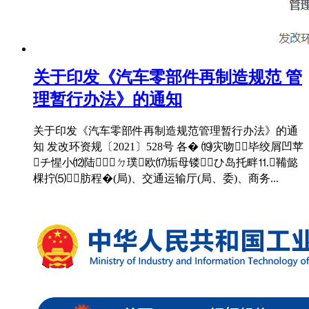
关于印发《汽车零部件再制造规范 管
理暂行办法》的通知
关于印发《汽车零部件再制造规范管理暂行办法》的通
知 发改环资规〔2021〕528号 各� ⒆灾吻⒅毕绞屑凹苹
チ惺小⑿陆ㄉ璞欧⒄垢母镂⒐ひ岛托畔⒒鞴懿
棵拧⑸肪程�(局)、交通运输厅(局、委)、商务...