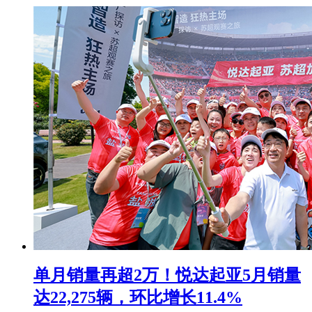
单月销量再超2万！悦达起亚5月销量
达22,275辆，环比增长11.4%