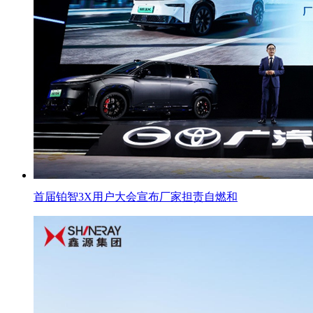
首届铂智3X用户大会宣布厂家担责自燃和