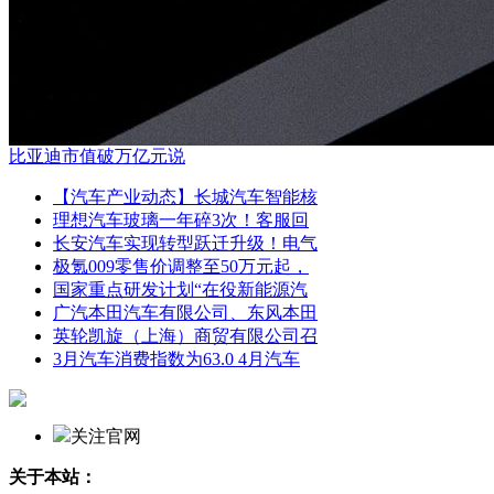
比亚迪市值破万亿元说
【汽车产业动态】长城汽车智能核
理想汽车玻璃一年碎3次！客服回
长安汽车实现转型跃迁升级！电气
极氪009零售价调整至50万元起，
国家重点研发计划“在役新能源汽
广汽本田汽车有限公司、东风本田
英轮凯旋（上海）商贸有限公司召
3月汽车消费指数为63.0 4月汽车
关注官网
关于本站：