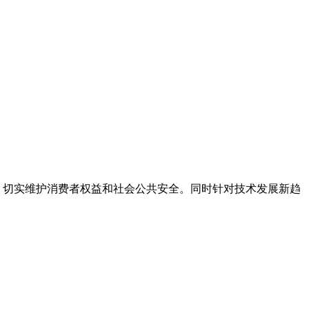
管，切实维护消费者权益和社会公共安全。同时针对技术发展新趋