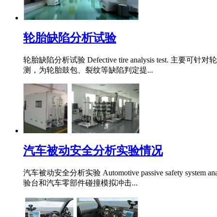
轮胎缺陷分析试验
轮胎缺陷分析试验 Defective tire analysi
测，为轮胎鼓包、裂纹等缺陷判定提...
汽车被动安全分析实验情况
汽车被动安全分析实验 Automotive passive safe
验台和汽车零部件碰撞模拟冲击...