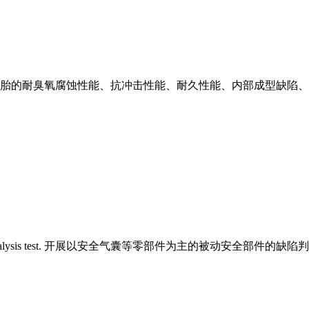
s test. 主要可针对轮胎的耐臭氧腐蚀性能、抗冲击性能、耐久性能、
ty system analysis test. 开展以安全气囊等零部件为主