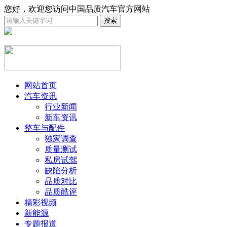
您好，欢迎您访问中国品质汽车官方网站
网站首页
汽车资讯
行业新闻
新车资讯
整车与配件
独家调查
质量测试
私房试驾
缺陷分析
品质对比
品质酷评
精彩视频
新能源
专题报道