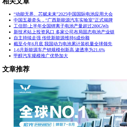
相关文章
“动能无界、芯赋未来”2025中国国际电池应用大会
中国五菱牵头，“广西新能源汽车实验室”正式揭牌
工信部:上半年全国锂离子电池产量超过280GWh
新技术站上投资风口 多家公司布局固态电池产业链
自主持续走强 传统新能源维持6成份额
截至今年6月底 我国动力电池累计装机量全球领先
1-6月新能源车产销规模创新高 渗透率为21.6%
甲醇汽车规模推广优势加大
文章推荐