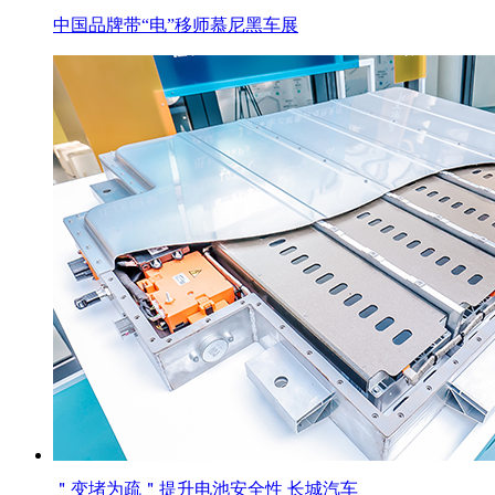
中国品牌带“电”移师慕尼黑车展
＂变堵为疏＂提升电池安全性 长城汽车