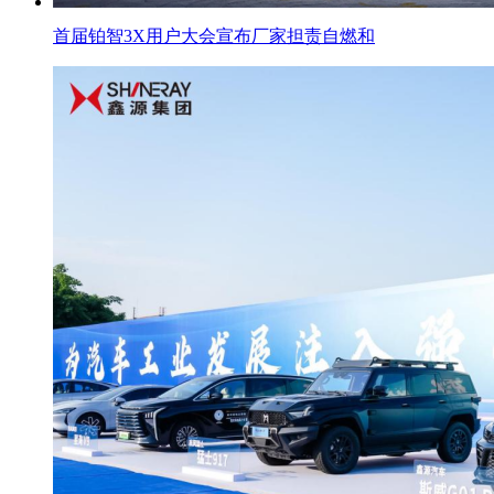
首届铂智3X用户大会宣布厂家担责自燃和