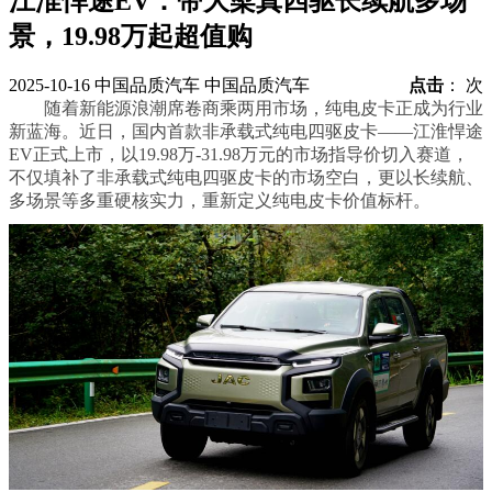
江淮悍途EV：带大梁真四驱长续航多场
景，19.98万起超值购
2025-10-16
中国品质汽车
中国品质汽车
点击
：
次
随着新能源浪潮席卷商乘两用市场，纯电皮卡正成为行业
新蓝海。近日，国内首款非承载式纯电四驱皮卡——江淮悍途
EV正式上市，以19.98万-31.98万元的市场指导价切入赛道，
不仅填补了非承载式纯电四驱皮卡的市场空白，更以长续航、
多场景等多重硬核实力，重新定义纯电皮卡价值标杆。