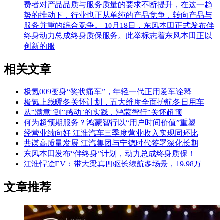
费者对产品品质与服务质量的要求不断提升，在这一趋
势的推动下，行业也正从单纯的产品竞争，转向产品与
服务并重的综合竞争。 10月18日，东风本田正式发布伴
终身动力总成终身质保服务。此举标志着东风本田正以
创新的服
相关文章
极氪009变身“奖状痛车”，年轻一代正用爱车诠释
极氪上线暖冬关怀计划，五大维度全面护航冬日用车
从“满意”到“感动”的实践，鸿蒙智行“关怀超预
何为超预期服务？鸿蒙智行以“用户时间价值”重塑
经营业绩向好 江淮汽车三季度营业收入实现同环比
共谋高质量发展 江汽集团与宁德时代签署深化长期
东风本田发布“伴终身”计划，动力总成终身质保！
江淮悍途EV：带大梁真四驱长续航多场景，19.98万
文章推荐