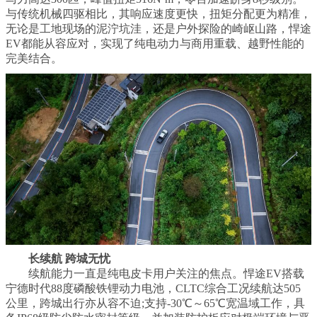
与传统机械四驱相比，其响应速度更快，扭矩分配更为精准，
无论是工地现场的泥泞坑洼，还是户外探险的崎岖山路，悍途
EV都能从容应对，实现了纯电动力与商用重载、越野性能的
完美结合。
长续航 跨城无忧
续航能力一直是纯电皮卡用户关注的焦点。悍途EV搭载
宁德时代88度磷酸铁锂动力电池，CLTC综合工况续航达505
公里，跨城出行亦从容不迫;支持-30℃～65℃宽温域工作，具