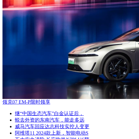
领克07 EM-P限时领享
继“中国生态汽车”白金认证后，
蜕去外资的东南汽车，能走多远
威马汽车回应达志科技实控人变更
阿维塔11 2024款上新，智能电动S