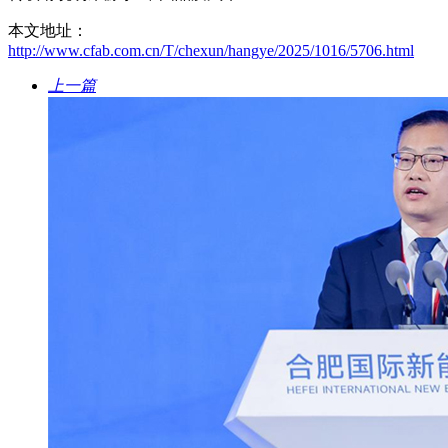
本文地址：
http://www.cfab.com.cn/T/chexun/hangye/2025/1016/5706.html
上一篇