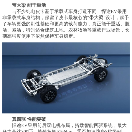
带大梁 能干重活
与不少纯电皮卡基于承载式车身打造不同，悍途EV采用
非承载式车身结构，保留了皮卡最核心的“带大梁”设计，赋予
了车辆更强的刚性基础和更高的载荷能力，真正能干重活、脏
活、累活，特别适合建筑工地、农林牧渔等重载作业场景，长
期高强度使用下依然保持车身稳定。
真四驱 性能突破
悍途EV采用前后双电机布局，搭载智能四驱系统，最大
马力高达300匹，峰值扭矩516N·m，零百加速跻身8秒级别。