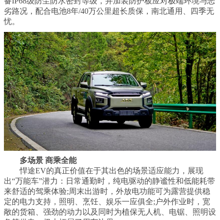
备IP68级防尘防水密封等级，并加装防护板应对极端环境与恶
劣路况，配合电池8年/40万公里超长质保，南北通用、四季无
忧。
多场景 商乘全能
悍途EV的真正价值在于其出色的场景适应能力，展现
出“万能车”潜力：日常通勤时，纯电驱动的静谧性和低能耗带
来舒适的驾乘体验;周末出游时，外放电功能可为露营提供稳
定的电力支持，照明、烹饪、娱乐一应俱全;户外作业时，宽
敞的货箱、强劲的动力以及同时为植保无人机、电锯、照明设