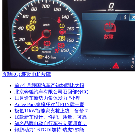
奔驰EQC驱动电机故障
前7个月我国汽车产销均同比大幅
北京奔驰汽车有限公司召回部分EQ
11月造车新势力集体发力 “小理
Antee Park蚁粉狂欢节FUN肆一夏
极氪11kW智能家充桩上线，售价 7
16款新车设计、性能、质量、可靠
知名品牌电动自行车被立案调查，
鲲鹏动力1.6TGDI加持 瑞虎7超能