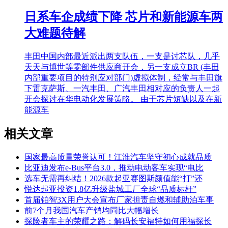
日系车企成绩下降 芯片和新能源车两
大难题待解
丰田中国内部最近派出两支队伍，一支是讨芯队，几乎
天天与博世等零部件供应商开会，另一支成立BR (丰田
内部重要项目的特别应对部门)虚拟体制，经常与丰田旗
下雷克萨斯、一汽丰田、广汽丰田相对应的负责人一起
开会探讨在华电动化发展策略。 由于芯片短缺以及在新
能源车
相关文章
国家最高质量荣誉认可！江淮汽车坚守初心成就品质
比亚迪发布e-Bus平台3.0，推动电动客车实现“电比
选车无需再纠结！2026款起亚赛图斯颜值能“打”还
悦达起亚投资1.8亿升级盐城工厂全球“品质标杆”
首届铂智3X用户大会宣布厂家担责自燃和辅助泊车事
前7个月我国汽车产销均同比大幅增长
探险者车主的荣耀之路：解码长安福特如何用福探长