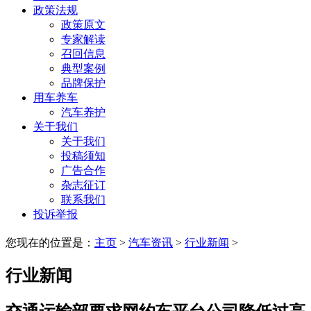
政策法规
政策原文
专家解读
召回信息
典型案例
品牌保护
用车养车
汽车养护
关于我们
关于我们
投稿须知
广告合作
杂志征订
联系我们
投诉举报
您现在的位置是：
主页
>
汽车资讯
>
行业新闻
>
行业新闻