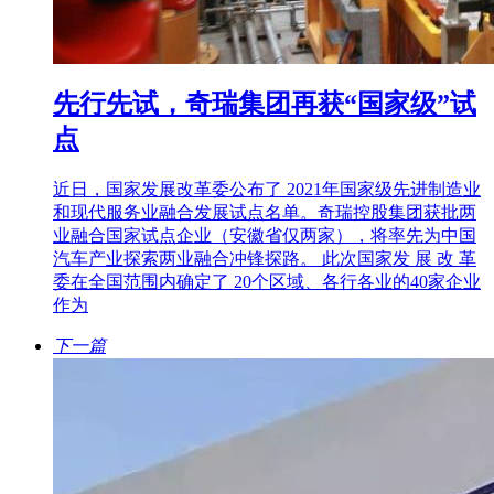
先行先试，奇瑞集团再获“国家级”试
点
近日，国家发展改革委公布了 2021年国家级先进制造业
和现代服务业融合发展试点名单。奇瑞控股集团获批两
业融合国家试点企业（安徽省仅两家），将率先为中国
汽车产业探索两业融合冲锋探路。 此次国家发 展 改 革
委在全国范围内确定了 20个区域、各行各业的40家企业
作为
下一篇