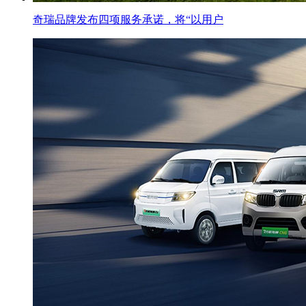
奇瑞品牌发布四项服务承诺，将“以用户