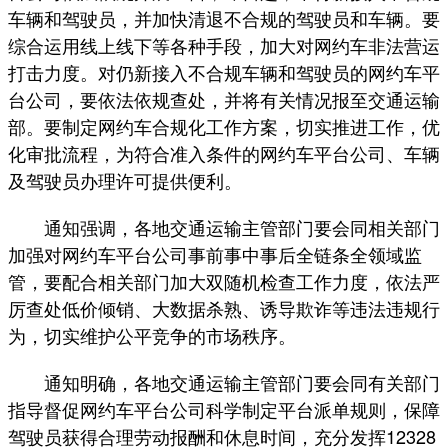
车辆和驾驶员，并加快清退不合规的驾驶员和车辆。要
综合运用线上线下等各种手段，加大对网约车非法营运
打击力度。对仍新接入不合规车辆和驾驶员的网约车平
台公司，要依法依规查处，并将有关情况报至交通运输
部。要制定网约车合规化工作方案，切实推进工作，优
化审批流程，为符合准入条件的网约车平台公司、车辆
及驾驶员办理许可提供便利。
通知强调，各地交通运输主管部门要会同相关部门
加强对网约车平台公司事前事中事后全链条全领域监
管，要配合相关部门加大双随机检查工作力度，依法严
厉查处低价倾销、大数据杀熟、诱导欺诈等违法违规行
为，切实维护公平竞争的市场秩序。
通知明确，各地交通运输主管部门要会同有关部门
指导督促网约车平台公司科学制定平台派单规则，保障
驾驶员获得合理劳动报酬和休息时间，充分发挥12328