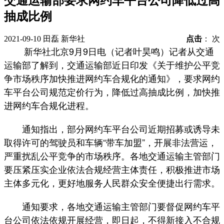
交通运输部要求网约车平台公司降低过高
抽成比例
2021-09-10
田磊
新华社
点击
：
次
新华社北京9月9日电（记者叶昊鸣）记者从交通
运输部了解到，交通运输部近日印发《关于维护公平竞
争市场秩序加快推进网约车合规化的通知》，要求网约
车平台公司规范定价行为，降低过高抽成比例，加快推
进网约车合规化进程。
通知指出，部分网约车平台公司近期招募或诱导未
取得许可的驾驶员和车辆“带车加盟”，开展非法营运，
严重扰乱公平竞争的市场秩序。各地交通运输主管部门
要压紧压实企业依法合规经营主体责任，积极推进市场
主体多元化，更好地服务人民群众安全便捷出行需求。
通知要求，各地交通运输主管部门要督促网约车平
台公司依法依规开展经营，即日起，不得新接入不合规