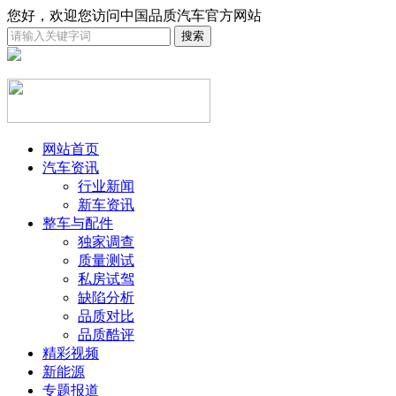
您好，欢迎您访问中国品质汽车官方网站
网站首页
汽车资讯
行业新闻
新车资讯
整车与配件
独家调查
质量测试
私房试驾
缺陷分析
品质对比
品质酷评
精彩视频
新能源
专题报道