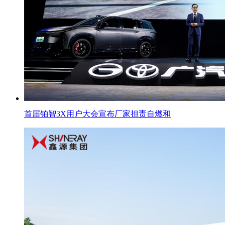
首届铂智3X用户大会宣布厂家担责自燃和