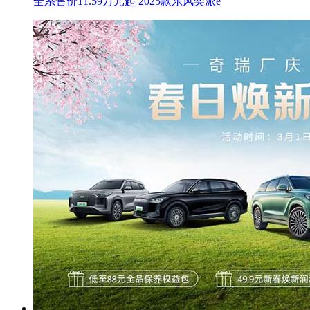
全系售价11.59万元起 2025款东风奕派e