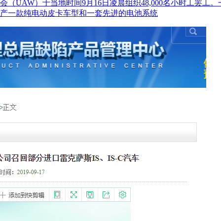
UAW）于当地时间9月16日凌晨组织48,000名小时工罢工
投产一款纯电动皮卡车型和一套先进的电池系统