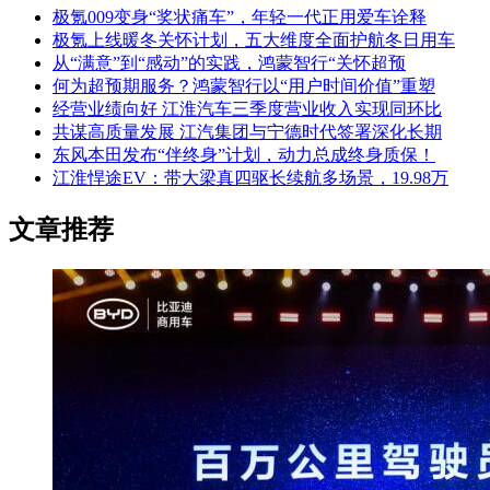
极氪009变身“奖状痛车”，年轻一代正用爱车诠释
极氪上线暖冬关怀计划，五大维度全面护航冬日用车
从“满意”到“感动”的实践，鸿蒙智行“关怀超预
何为超预期服务？鸿蒙智行以“用户时间价值”重塑
经营业绩向好 江淮汽车三季度营业收入实现同环比
共谋高质量发展 江汽集团与宁德时代签署深化长期
东风本田发布“伴终身”计划，动力总成终身质保！
江淮悍途EV：带大梁真四驱长续航多场景，19.98万
文章推荐